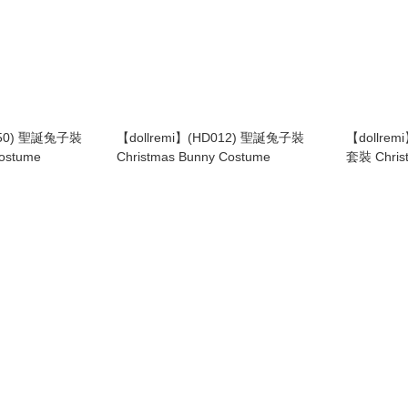
0950) 聖誕兔子裝
【dollremi】(HD012) 聖誕兔子裝
【dollre
Costume
Christmas Bunny Costume
套裝 Christ
Dress