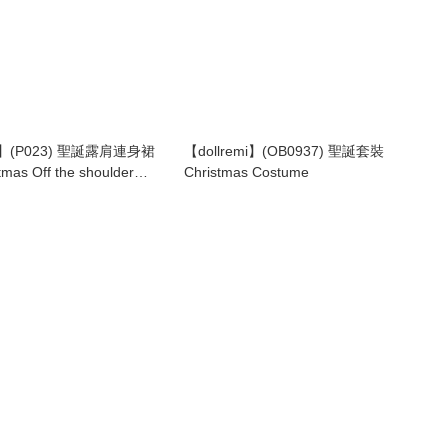
mi】(P023) 聖誕露肩連身裙
【dollremi】(OB0937) 聖誕套裝
mas Off the shoulder
Christmas Costume