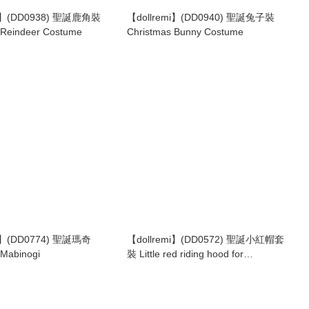
mi】(DD0938) 聖誕鹿角裝
【dollremi】(DD0940) 聖誕兔子裝
 Reindeer Costume
Christmas Bunny Costume
mi】(DD0774) 聖誕瑪奇
【dollremi】(DD0572) 聖誕小紅帽套
 Mabinogi
裝 Little red riding hood for
Christmas