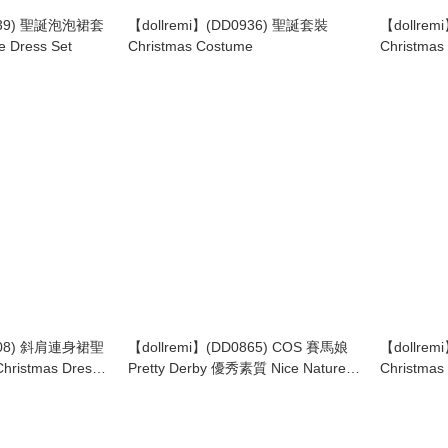
0939) 聖誕泡泡裙套
【dollremi】(DD0936) 聖誕套裝
【dollre
e Dress Set
Christmas Costume
Christmas
0808) 斜肩連身裙聖
【dollremi】(DD0865) COS 賽馬娘
【dollre
ristmas Dress
Pretty Derby 優秀素質 Nice Nature -
Christmas
聖誕紅緞帶 Christmas ribbon