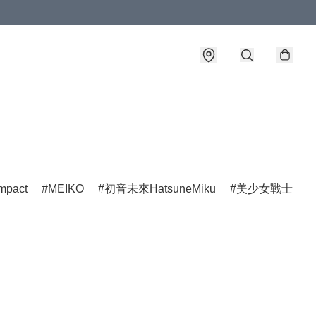
mpact
MEIKO
初音未來HatsuneMiku
美少女戰士Sailo