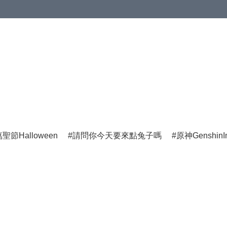
聖節Halloween
請問你今天要來點兔子嗎
原神GenshinI