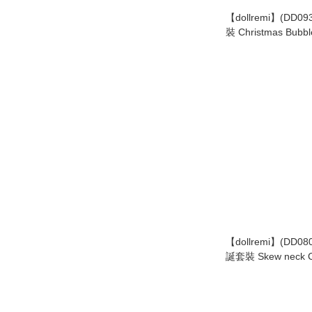
【dollremi】(DD
裝 Christmas Bubbl
【dollremi】(DD
誕套裝 Skew neck Ch
set