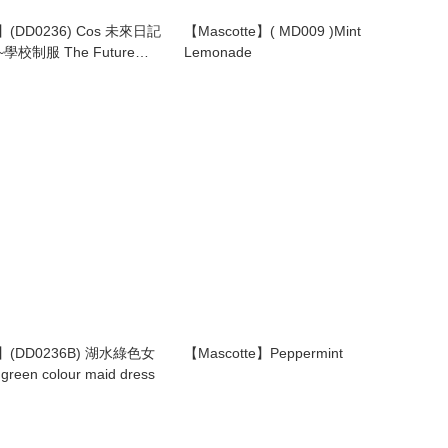
i】(DD0236) Cos 未來日記
【Mascotte】( MD009 )Mint
校制服 The Future
Lemonade
asai Yuno
mi】(DD0236B) 湖水綠色女
【Mascotte】Peppermint
reen colour maid dress