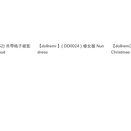
0852) 吊帶格子裙套
【dollremi 】( DD0024 ) 修女服 Nun
【dollre
suit
dress
Christmas