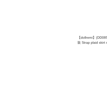
【dollremi】(DD
裝 Strap plaid skirt 