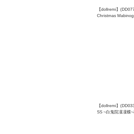
【dollremi】(DD0
Christmas Mabinog
【dollremi】(DD0
SS ~白鬼院凜凜蝶~校服
Ririchiyo】