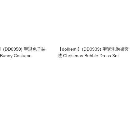
mi】(DD0950) 聖誕兔子裝
【dollremi】(DD0939) 聖誕泡泡裙套
 Bunny Costume
裝 Christmas Bubble Dress Set