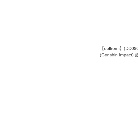
【dollremi】(DD09
(Genshin Impact