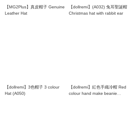
【MG2Plus】真皮帽子 Genuine
【dollremi】(A032) 兔耳聖誕帽
Leather Hat
Christmas hat with rabbit ear
【dollremi】3色帽子 3 colour
【dollremi】紅色手織冷帽 Red
Hat (A050)
colour hand make beanie
(ACC017)