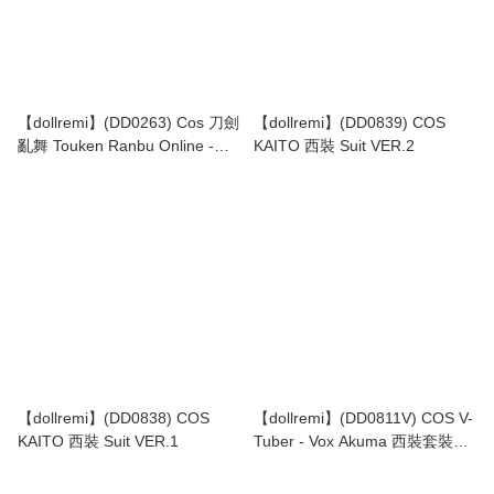
【dollremi】(DD0263) Cos 刀劍
【dollremi】(DD0839) COS
亂舞 Touken Ranbu Online -大
KAITO 西裝 Suit VER.2
俱利伽羅 Oo Kurikara
【dollremi】(DD0838) COS
【dollremi】(DD0811V) COS V-
KAITO 西裝 Suit VER.1
Tuber - Vox Akuma 西裝套裝
Suit set