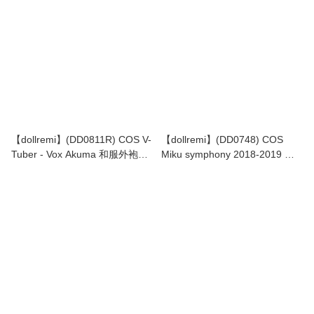
【dollremi】(DD0811R) COS V-
【dollremi】(DD0748) COS
Tuber - Vox Akuma 和服外袍
Miku symphony 2018-2019 交
Kimono robe
響樂套裝 -鏡音蓮 Kagamine
Len x Drum