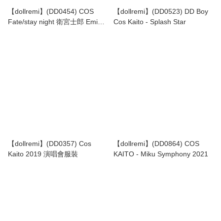
【dollremi】(DD0454) COS
【dollremi】(DD0523) DD Boy
Fate/stay night 衛宮士郎 Emiya
Cos Kaito - Splash Star
Shirou
【dollremi】(DD0357) Cos
【dollremi】(DD0864) COS
Kaito 2019 演唱會服裝
KAITO - Miku Symphony 2021