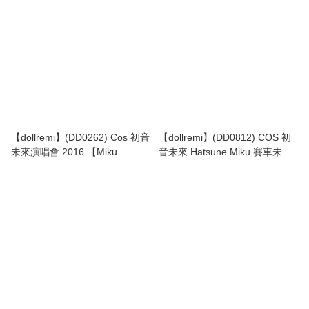
【dollremi】(DD0262) Cos 初音
【dollremi】(DD0812) COS 初
未來演唱會 2016 【Miku
音未來 Hatsune Miku 賽車未來
Magical Mirai 2016】
Racing Miku 2022Ver.