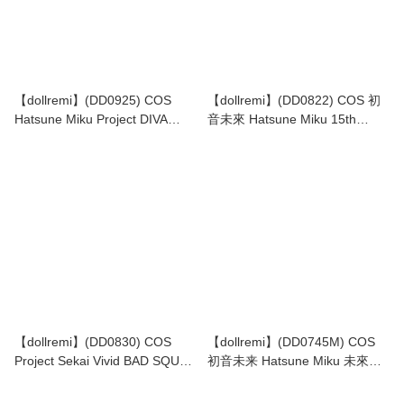
【dollremi】(DD0925) COS
【dollremi】(DD0822) COS 初
Hatsune Miku Project DIVA
音未來 Hatsune Miku 15th
Arcade - Sonic Style 初音未來 -
Anniversary Ver. - 草莓
歌姬計劃 街機版
strawberry
【dollremi】(DD0830) COS
【dollremi】(DD0745M) COS
Project Sekai Vivid BAD SQUAD
初音未来 Hatsune Miku 未來有
- 巡音流歌 Megurine Luka
你 Miku with you 2021