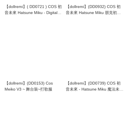
【dollremi】( DD0721 ) COS 初
【dollremi】(DD0932) COS 初
音未來 Hatsune Miku - Digital
音未來 Hatsune Miku 朋克初音
Stars 2021 ver.
Punk MIKU
【dollremi】(DD0153) Cos
【dollremi】(DD0739) COS 初
Meiko V3 ~ 舞台裝~打歌服
音未來 - Hatsune Miku 魔法未來
2021 -MAGICAL MIRAI 2021