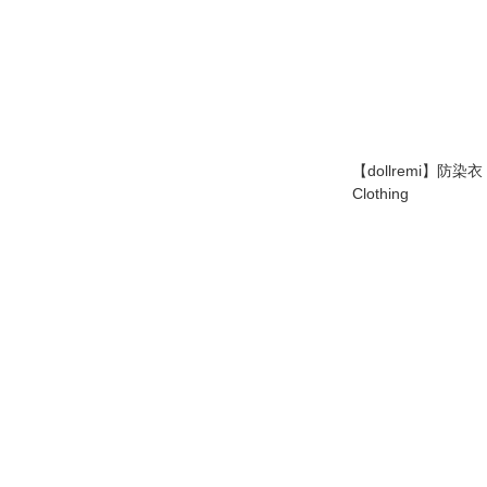
【dollremi】防染衣 Protective
Clothing