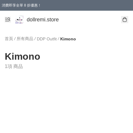
消費即享全單 8 折優惠！
購物滿 HKD 1500.00即享免運費優惠！（適用於 本地送貨、本地取貨、國際送貨 )
dollremi.store
首頁
/
所有商品
/
/
DDP Outfit
Kimono
Kimono
1項 商品