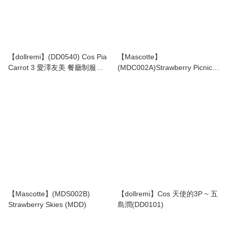
【dollremi】(DD0540) Cos Pia
【Mascotte】
Carrot 3 愛澤友美 餐廳制服
(MDC002A)Strawberry Picnic
Waitress uniform
(MDD)
【Mascotte】(MDS002B)
【dollremi】Cos 天使的3P ~ 五
Strawberry Skies (MDD)
島潤(DD0101)