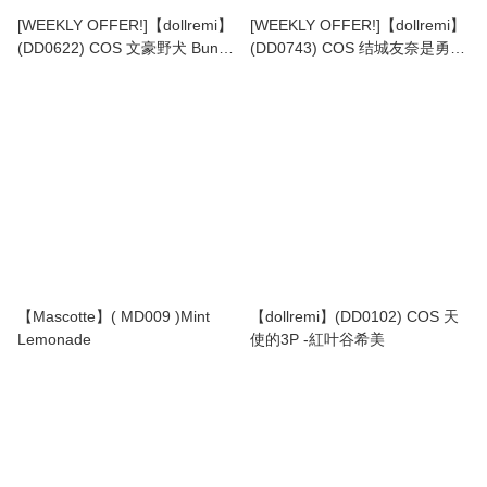
[WEEKLY OFFER!]【dollremi】
[WEEKLY OFFER!]【dollremi】
(DD0622) COS 文豪野犬 Bungo
(DD0743) COS 结城友奈是勇者
Stray Dogs - 夢野久作 Yumeno
Yuki Yuna is a Hero - 郡千景
Kyūsaku -洋菓子
Kōri Chikage - 戰鬥服 Battle suit
【Mascotte】( MD009 )Mint
【dollremi】(DD0102) COS 天
Lemonade
使的3P -紅叶谷希美