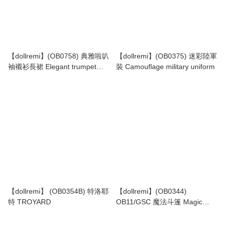
【dollremi】(OB0758) 典雅啦叭
【dollremi】(OB0375) 迷彩陸軍
袖襯衫長裙 Elegant trumpet
裝 Camouflage military uniform
sleeves Shirt with Long Skirt
【dollremi】 (OB0354B) 特洛耶
【dollremi】(OB0344)
特 TROYARD
OB11/GSC 魔法斗篷 Magic
cloak