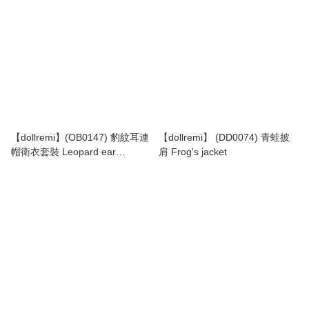
【dollremi】(OB0147) 豹紋耳連
【dollremi】 (DD0074) 青蛙披
帽衛衣套裝 Leopard ear
肩 Frog's jacket
hooded sweater suit