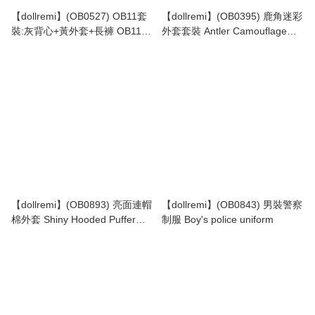
【dollremi】(OB0527) OB11套
【dollremi】(OB0395) 鹿角迷彩
裝:灰背心+黃外套+長褲 OB11
外套套裝 Antler Camouflage
set: gray vest + yellow jacket +
Jacket Set
pants
【dollremi】(OB0893) 亮面連帽
【dollremi】(OB0843) 男裝警察
棉外套 Shiny Hooded Puffer
制服 Boy's police uniform
Jacket