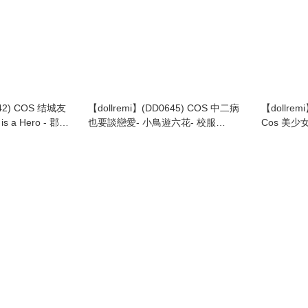
742) COS 结城友
【dollremi】(DD0645) COS 中二病
【dollrem
s a Hero - 郡千
也要談戀愛- 小鳥遊六花- 校服
Cos 美少女
 冬季校服 Winter
Love,Chunibyo & Other Delusions-
Moon ~Tsu
Takanashi Rikka- School uniform
uniform