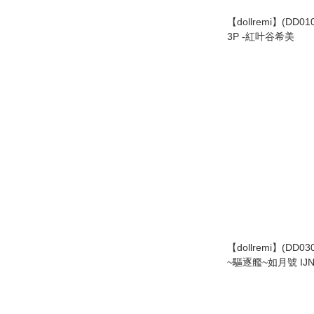
【dollremi】(DD0
3P -紅叶谷希美
【dollremi】(DD0
~驅逐艦~如月號 IJN 
服 Kindergarten un