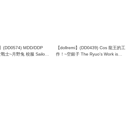
i】(DD0574) MDD/DDP
【dollremi】(DD0439) Cos 龍王的工
戰士~月野兔 校服 Sailor
作！~空銀子 The Ryuo's Work is
kino Usagi -School
Never Done! ~ Sora Ginko 校服
school uniform