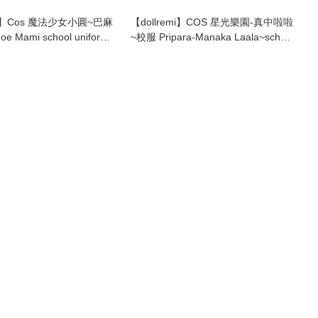
emi】Cos 魔法少女小圓~巴麻
【dollremi】COS 星光樂園-真中啦啦
 Mami school uniform
~校服 Pripara-Manaka Laala~school
1）
uniform （DD0293B）