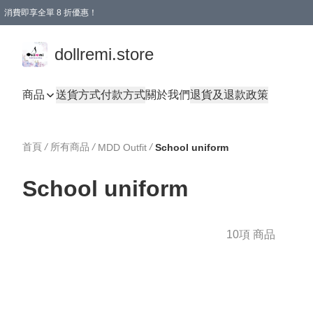
消費即享全單 8 折優惠！
購物滿 HKD 1500.00即享免運費優惠！（適用於 本地送貨、本地取貨、國際送貨 )
dollremi.store
商品
送貨方式
付款方式
關於我們
退貨及退款政策
首頁
/
所有商品
/
/
MDD Outfit
School uniform
School uniform
10項 商品