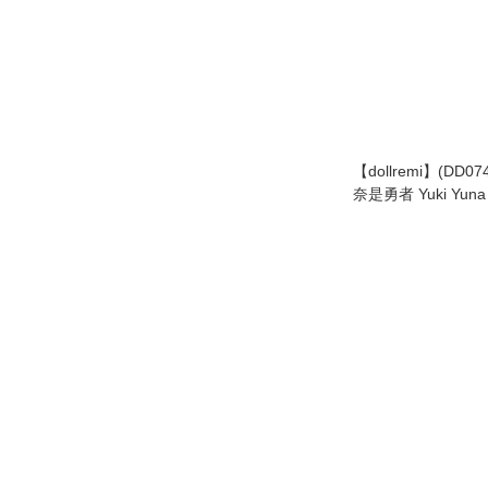
【dollremi】(DD0
奈是勇者 Yuki Yuna i
景 Kōri Chikage -
School Uniform