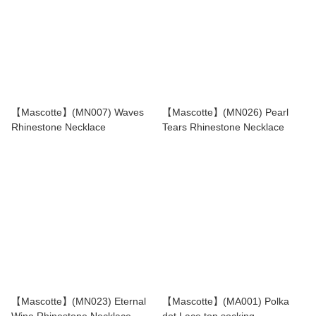
【Mascotte】(MN007) Waves
【Mascotte】(MN026) Pearl
Rhinestone Necklace
Tears Rhinestone Necklace
【Mascotte】(MN023) Eternal
【Mascotte】(MA001) Polka
Wine Rhinestone Necklace
dot Lace top socking