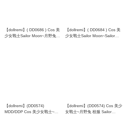
【dollremi】( DD0686 ) Cos 美
【dollremi】( DD0684 ) Cos 美
少女戰士Sailor Moon~月野兔
少女戰士Sailor Moon~Sailor
Tsukino Usagi~便服 Casual
Venus 爱野美奈子 Aino
Wear
Minako~便服 Casual Wear
【dollremi】(DD0574)
【dollremi】(DD0574) Cos 美少
MDD/DDP Cos 美少女戰士~月
女戰士~月野兔 校服 Sailor
野兔 校服 Sailor Moon ~Tsukino
Moon ~ Tsukino Usagi - School
Usagi -School uniform
uniform