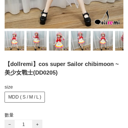
【dollremi】cos super Sailor chibimoon ~
美少女戰士(DD0205)
size
MDD ( S / M / L )
數量
−
+