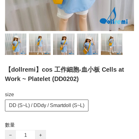
【dollremi】cos 工作細胞-血小板 Cells at
Work ~ Platelet (DD0202)
size
DD (S~L) / DDdy / Smartdoll (S~L)
數量
−
+