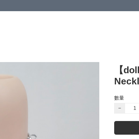
【dol
Neckl
數量
−