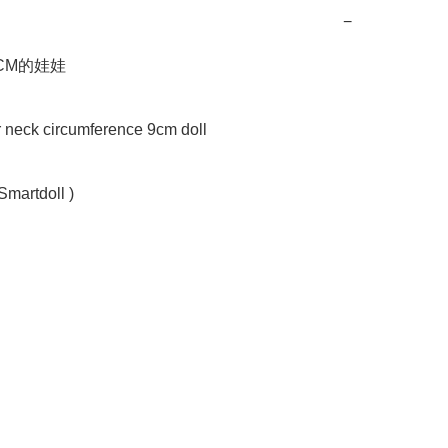
−
M的娃娃

r neck circumference 9cm doll

Smartdoll )
