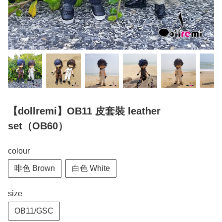
【dollremi】OB11 皮套裝 leather
set（OB60）
colour
啡色 Brown
白色 White
size
OB11/GSC