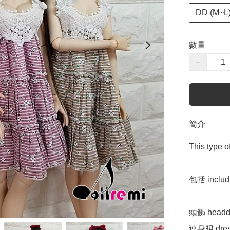
DD (M~L) 
數量
−
簡介
This type o
包括 includi
頭飾 headdr
連身裙 dres