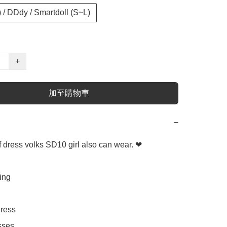
/ DDdy / Smartdoll (S~L)
+
加至購物車
−
f dress volks SD10 girl also can wear. ❤

ng 

ess 

ses 