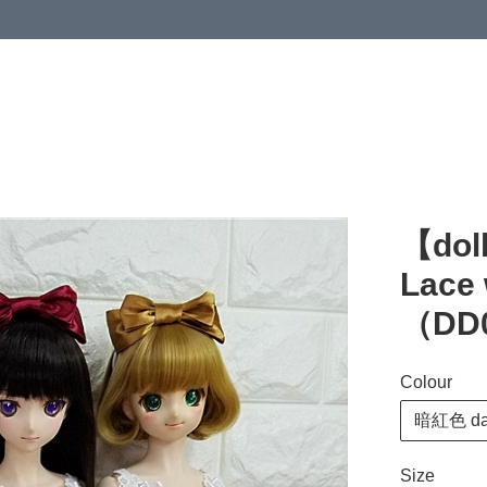
【do
Lace w
（DD
Colour
暗紅色 dar
Size