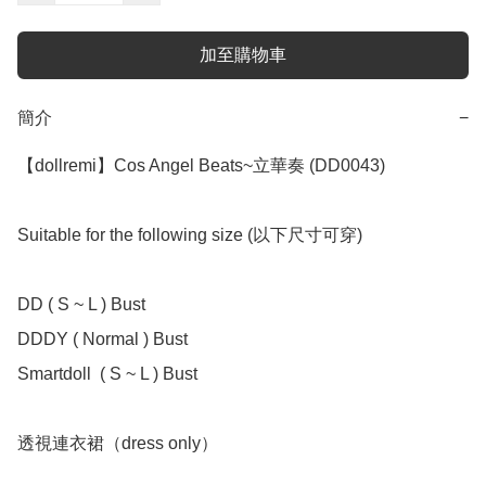
加至購物車
簡介
−
【dollremi】Cos Angel Beats~立華奏 (DD0043)

Suitable for the following size (以下尺寸可穿)

DD ( S ~ L ) Bust 

DDDY ( Normal ) Bust

Smartdoll  ( S ~ L ) Bust 

透視連衣裙（dress only）
