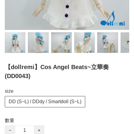
【dollremi】Cos Angel Beats~立華奏
(DD0043)
size
DD (S~L) / DDdy / Smartdoll (S~L)
數量
−
+