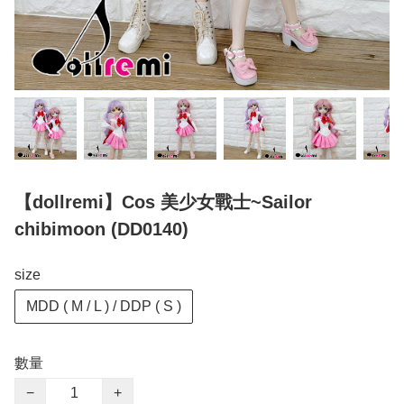
【dollremi】Cos 美少女戰士~Sailor
chibimoon (DD0140)
size
MDD ( M / L ) / DDP ( S )
數量
−
+