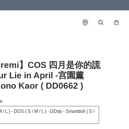
llremi】COS 四月是你的謊
r Lie in April -宫園薰
ono Kaor ( DD0662 )
ze
 / L ) - DDS ( S / M / L ) - DDdy - Smartdoll ( S /