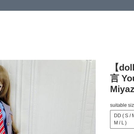
【do
言 You
Miyaz
suitable si
DD ( S / M
M / L )