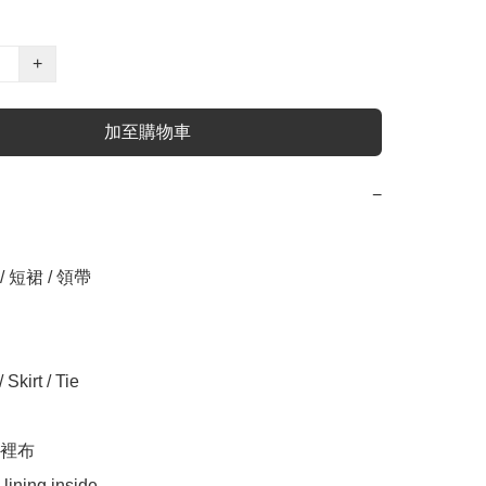
+
加至購物車
−
/ 短裙 / 領帶

 Skirt / Tie

裡布

lining inside.
