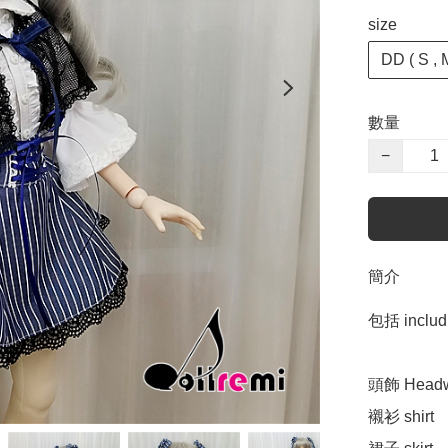
size
DD ( S , M
數量
−
簡介
包括 includi
頭飾 Headw
襯衫 shirt
