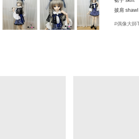
裙子 skirt

偶像大師T