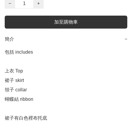
−
+
加至購物車
簡介
−
包括 includes 

上衣 Top

裙子 skirt 

領子 collar

蝴蝶結 ribbon 

裙子有白色裡布托底
