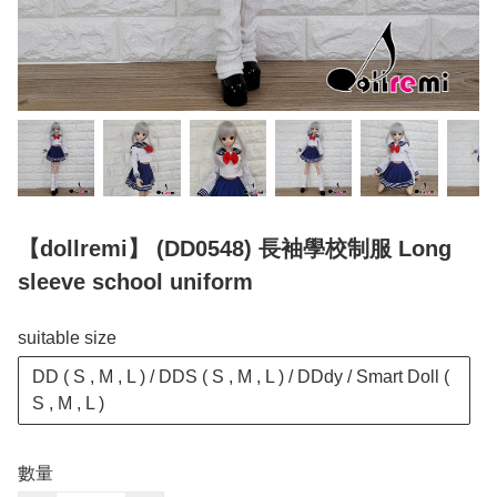
【dollremi】 (DD0548) 長袖學校制服 Long
sleeve school uniform
suitable size
DD ( S , M , L ) / DDS ( S , M , L ) / DDdy / Smart Doll (
S , M , L )
數量