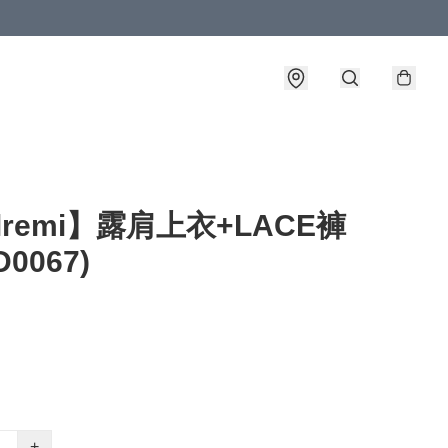
llremi】露肩上衣+LACE褲
D0067)
+