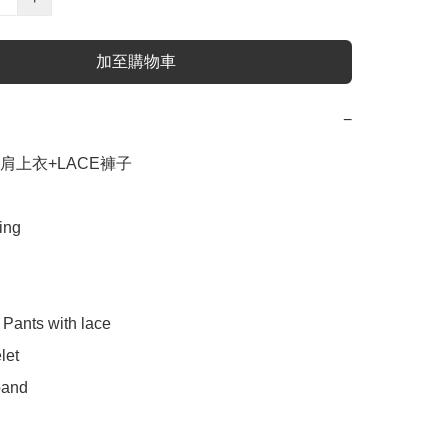
加至購物車
−
露肩上衣+LACE褲子 

ng 

nts with lace 

et 

and  