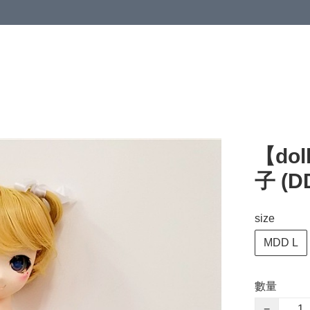
【do
子 (D
size
MDD L
數量
−