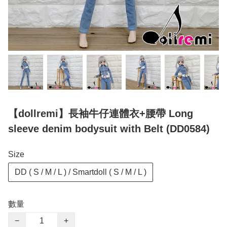
【dollremi】長袖牛仔連體衣+腰帶 Long
sleeve denim bodysuit with Belt (DD0584)
Size
DD ( S / M / L ) / Smartdoll ( S / M / L )
數量
−
+