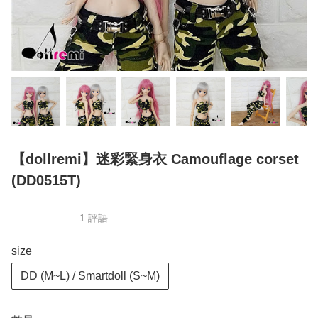
【dollremi】迷彩緊身衣 Camouflage corset
(DD0515T)
1 評語
size
DD (M~L) / Smartdoll (S~M)