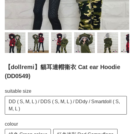
【dollremi】貓耳連帽衞衣 Cat ear Hoodie
(DD0549)
suitable size
DD ( S, M, L ) / DDS ( S, M, L ) / DDdy / Smartdoll ( S,
M, L )
colour