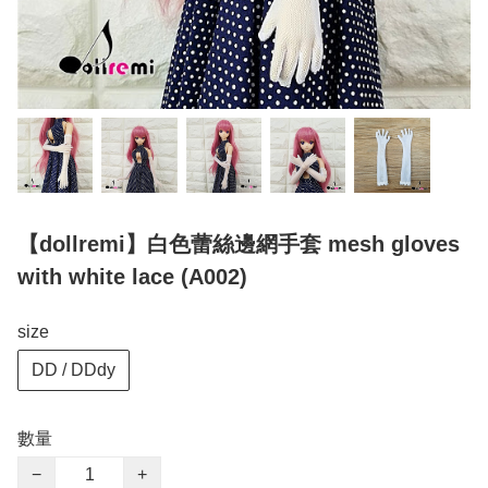
【dollremi】白色蕾絲邊網手套 mesh gloves
with white lace (A002)
size
DD / DDdy
數量
−
+