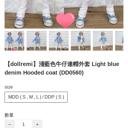
【dollremi】淺藍色牛仔連帽外套 Light blue
denim Hooded coat (DD0560)
size
MDD ( S , M , L ) / DDP ( S )
數量
−
+