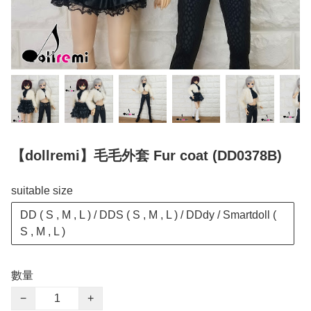
【dollremi】毛毛外套 Fur coat (DD0378B)
suitable size
DD ( S , M , L ) / DDS ( S , M , L ) / DDdy / Smartdoll (
S , M , L )
數量
−
+