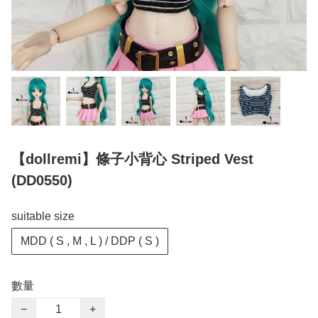
【dollremi】條子小背心 Striped Vest
(DD0550)
suitable size
MDD ( S , M , L ) / DDP ( S )
數量
−
+