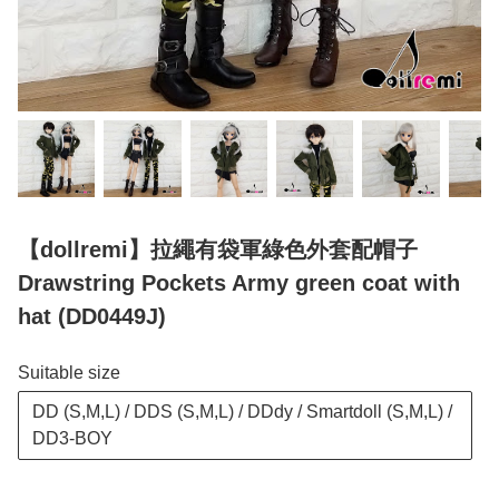
【dollremi】拉繩有袋軍綠色外套配帽子
Drawstring Pockets Army green coat with
hat (DD0449J)
Suitable size
DD (S,M,L) / DDS (S,M,L) / DDdy / Smartdoll (S,M,L) /
DD3-BOY