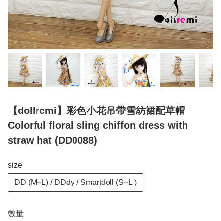
【dollremi】彩色小花吊帶雪紡裙配草帽
Colorful floral sling chiffon dress with
straw hat (DD0088)
size
DD (M~L) / DDdy / Smartdoll (S~L )
數量