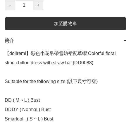
−
+
加至購物車
簡介
−
【dollremi】彩色小花吊帶雪紡裙配草帽 Colorful floral 
sling chiffon dress with straw hat (DD0088)

Suitable for the following size (以下尺寸可穿)

DD ( M ~ L ) Bust 

DDDY ( Normal ) Bust

Smartdoll  ( S ~ L ) Bust 
