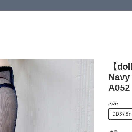
【do
Navy 
A052 
Size
DD3 / Sm