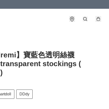
llremi】寶藍色透明絲襪
transparent stockings (
)
artdoll
DDdy