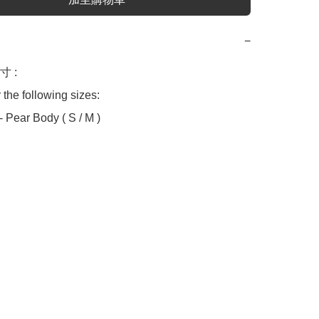
−
 :

 the following sizes:

- Pear Body ( S / M )
