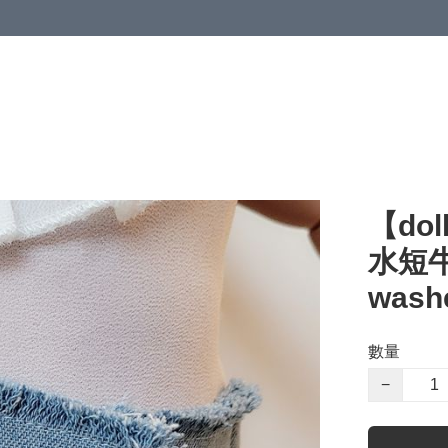
【dol
水短牛仔
washe
數量
−