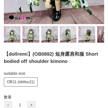
【dollremi】(OB0892) 短身露肩和服 Short
bodied off shoulder kimono
suitable size
OB11 (obitsu11)
數量
−
+