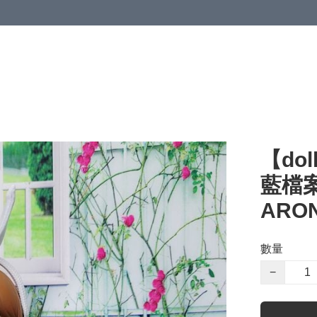
【dol
藍檔案 
ARO
數量
−