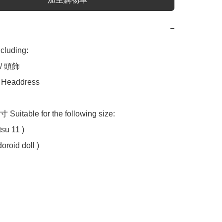
−
uding:

/ 頭飾

/ Headdress

table for the following size:

su 11 )

roid doll )
