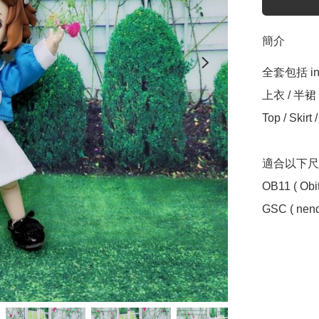
簡介
全套包括 incl
上衣 / 半裙 
Top / Skirt 
適合以下尺寸 Sui
OB11 ( Obit
GSC ( nendo