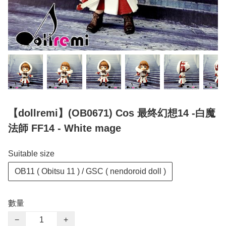
【dollremi】(OB0671) Cos 最终幻想14 -白魔
法師 FF14 - White mage
Suitable size
OB11 ( Obitsu 11 ) / GSC ( nendoroid doll )
數量
−
+