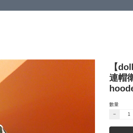
【dol
連帽衛衣
hoode
數量
−