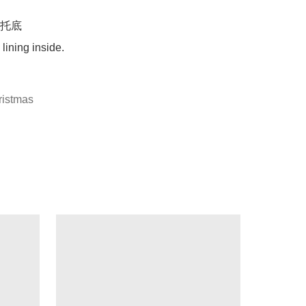
托底

lining inside.

stmas