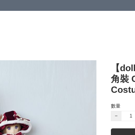
【dol
角裝 C
Cost
數量
−