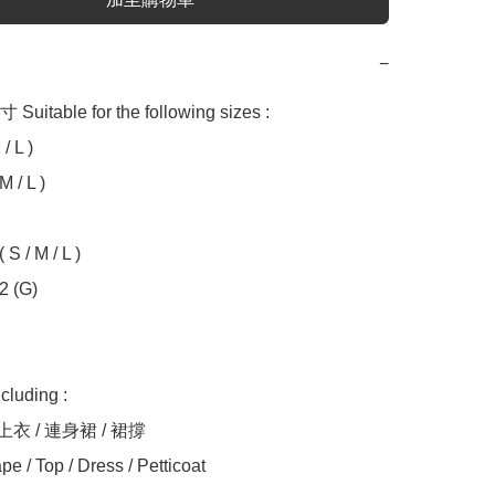
−
table for the following sizes :

/ L )

 / L )

S / M / L )

 (G)

uding :

上衣 / 連身裙 / 裙撐

 / Top / Dress / Petticoat
