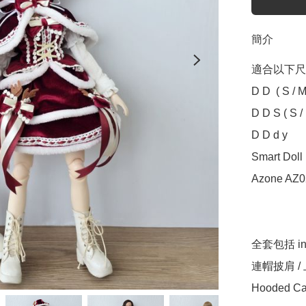
簡介
適合以下尺寸 Sui
D D  ( S / M 
D D S ( S / M
D D d y

Smart Doll ( 
Azone AZ02
全套包括 incl
連帽披肩 / 
Hooded Cape