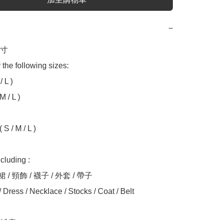
−
 

 the following sizes:

 L )

 / L )

S / M / L )

uding :

 / 頸飾 / 襪子 / 外套 / 帶子

Dress / Necklace / Stocks / Coat / Belt
