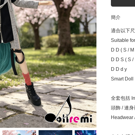
簡介
適合以下尺寸
Suitable for
D D ( S / M /
D D S ( S / M
D D d y

Smart Doll ( 
全套包括 Incl
頭飾 / 連身裙
Headwear / 