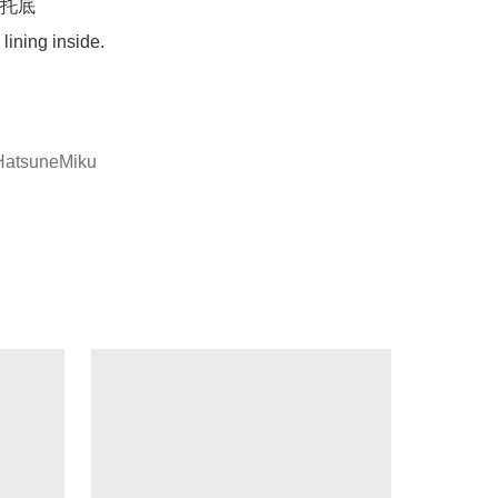
托底

lining inside.

tsuneMiku