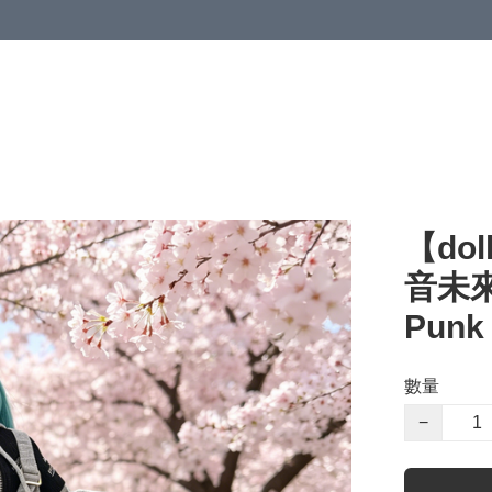
【dol
音未來
Punk
數量
−