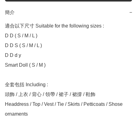
簡介
−
適合以下尺寸 Suitable for the following sizes :

D D ( S / M / L )

D D S ( S / M / L )

D D d y

Smart Doll ( S / M )

全套包括 Including :

頭飾 / 上衣 / 背心 / 領帶 / 裙子 / 裙撐 / 鞋飾

Headdress / Top / Vest / Tie / Skirts / Petticoats / Shose 
ornaments
