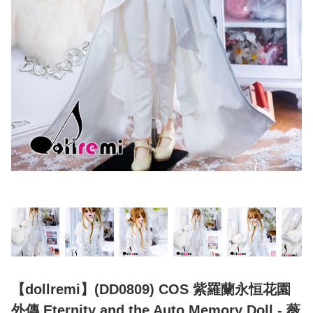
【dollremi】(DD0809) COS 紫羅蘭永恒花園
外傳 Eternity and the Auto Memory Doll - 薇