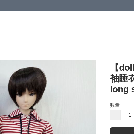
【dol
袖睡衣套
long 
數量
−