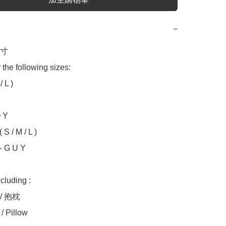
−
 

 the following sizes:

 L )

 Y

S / M / L )

- G U Y

uding :

/ 抱枕

/ Pillow
