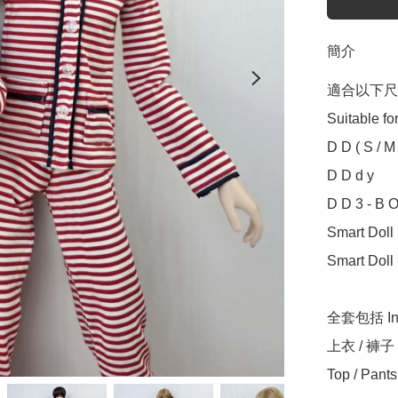
簡介
適合以下尺寸
Suitable for
D D ( S / M /
D D d y

D D 3 - B O
Smart Doll ( 
Smart Doll 
全套包括 Incl
上衣 / 褲子 
Top / Pants 