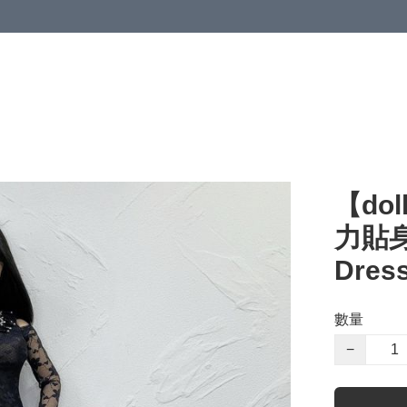
【dol
力貼身連
Dres
數量
−