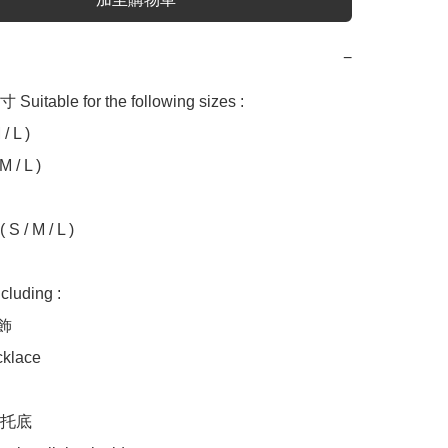
−
table for the following sizes :

 L ) 

 / L )

uding :

飾

klace

托底
