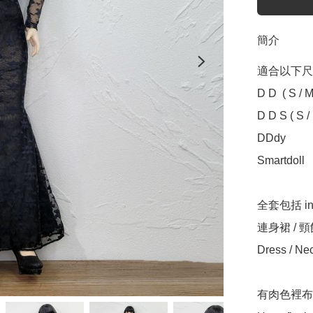
簡介
適合以下尺寸 Sui
D D  ( S / M /
D D S ( S / M
DDdy	

Smartdoll	( S / M / L )	

全套包括 incl
連身裙 / 頸
Dress / Nec
有肉色裡布