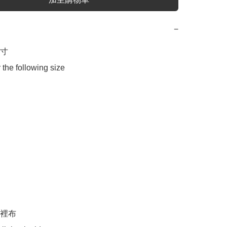
−
寸

 the following size

裡布
