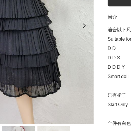
簡介
適合以下尺
Suitable for
D D 

D D S

D D D Y 

Smart doll  

只有裙子

Skirt Only

全件有白色