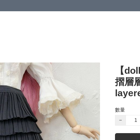
【dol
摺層層長
layer
數量
−