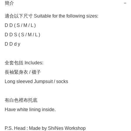
簡介
−
適合以下尺寸 Suitable for the following sizes:

D D ( S / M / L )

D D S ( S / M / L )

D D d y

全套包括 Includes:

長袖緊身衣 / 襪子

Long sleeved Jumpsuit / socks

有白色裡布托底

Have white lining inside.

P.S. Head : Made by ShiNes Workshop 
