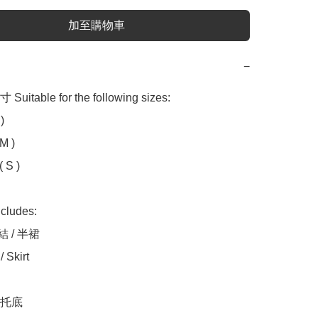
加至購物車
−
table for the following sizes:



M )

 S )

udes:

 / 半裙

 Skirt

托底
