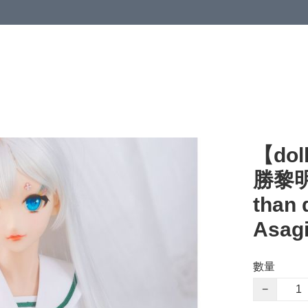
【dol
勝黎明
than
Asagi
數量
−