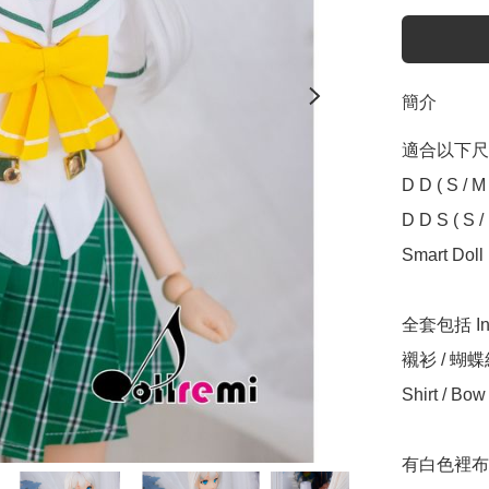
簡介
適合以下尺寸 Sui
D D ( S / M )
D D S ( S / 
Smart Doll (
全套包括 Incl
襯衫 / 蝴蝶結
Shirt / Bow /
有白色裡布