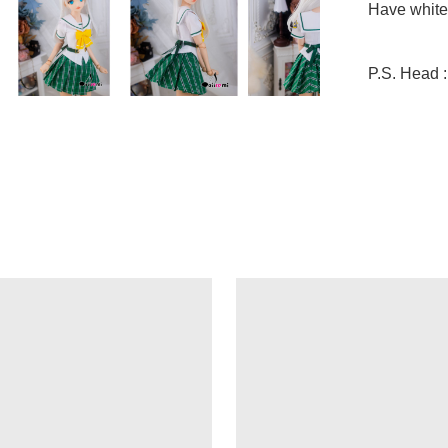
Have white 
P.S. Head 