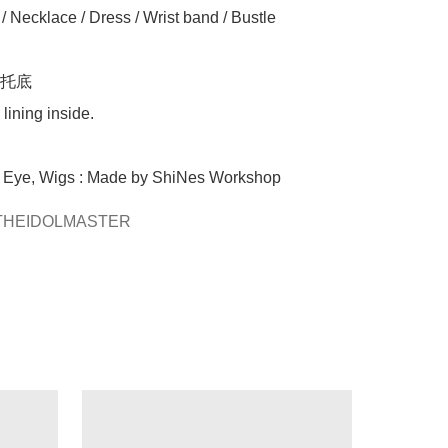
 Necklace / Dress / Wrist band / Bustle

托底

lining inside.

, Eye, Wigs : Made by ShiNes Workshop 
HEIDOLMASTER