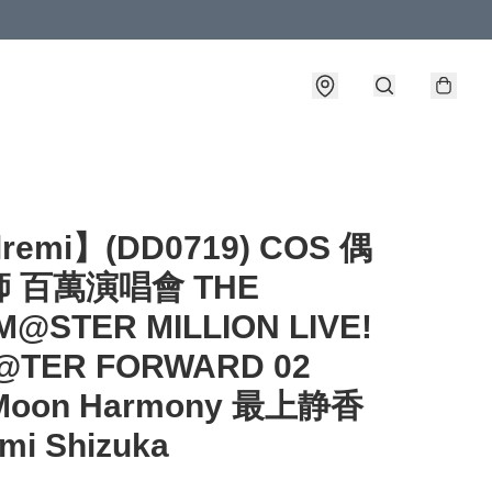
lremi】(DD0719) COS 偶
 百萬演唱會 THE
M@STER MILLION LIVE!
@TER FORWARD 02
Moon Harmony 最上静香
mi Shizuka