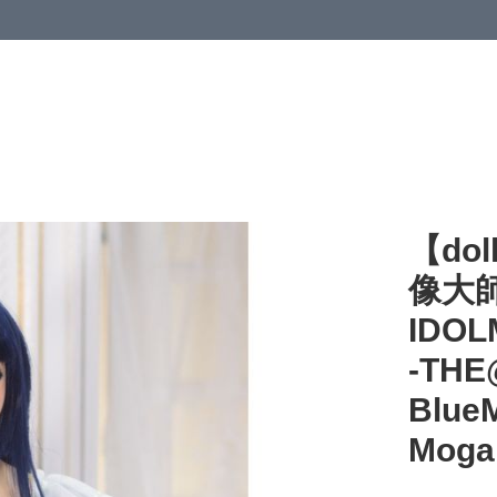
【dol
像大師
IDOL
-THE
Blue
Moga