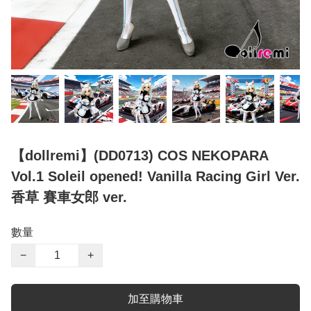
【dollremi】(DD0713) COS NEKOPARA
Vol.1 Soleil opened! Vanilla Racing Girl Ver.
香草 賽車女郎 ver.
數量
−
+
加至購物車